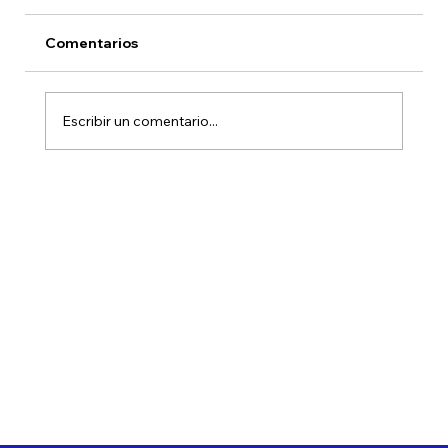
Comentarios
Escribir un comentario...
Novedades fondo HMC Real Assets
Opportunities Junio 2026