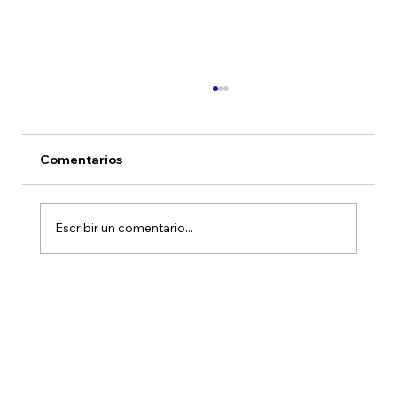
Comentarios
Escribir un comentario...
Novedades fondos HMC Rendimiento
Estratégico Peso y Dólar Junio 2026