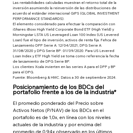
Las rentabilidades calculadas muestran el retorno total de la 
inversión asumiendo la reinversión de las distribuciones de 
acuerdo al estándar internacional GIPS (GLOBAL INVESTMENT 
PERFORMANCE STANDARDS).
El elemento considerado para efectuar la comparación con 
iShares iBoxx High Yield Corporate Bond ETF (High Yield) y 
Morningstar LSTA US Leveraged Loan 100 Index (US Levered 
Loan) fue el tipo de inversión, activos de renta fija. Fehca de 
Lanzamiento DPP Serie A: 12/04/2021, DPG Serie A: 
31/08/2020 y DPG Serie BP: 01/09/2020. Para US Levered 
Loan Index y ETF High Yield se toma como referencia la fecha 
de lanzamiento de DPG Serie BP.
Los clientes Xcala invierten en las series A para el DPP y BP 
para el DPG.
Fuente: Bloomberg & HMC. Datos a 30 de septiembre 2024.
Posicionamiento de los BDCs del 
portafolio frente a los de la industria*
El promedio ponderado del Precio sobre 
Activos Netos (P/NAV) de los BDCs en el 
portafolio es de 1,0x, en línea con los niveles 
actuales de la industria y por encima del 
promedio de 0,94x observado en los últimos 