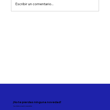
Escribir un comentario...
Novedades fondos HMC Rendimiento
Estratégico Peso y Dólar Junio 2026
¡No te pierdas ninguna novedad!
Suscríbete a nuestro newsletter