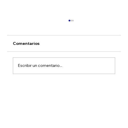
Comentarios
Escribir un comentario...
Novedades fondos HMC Rendimiento
Estratégico Peso y Dólar Junio 2026