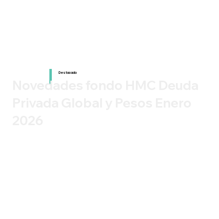
Destacado
Novedades fondo HMC Deuda
Privada Global y Pesos Enero
2026