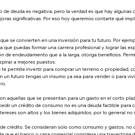
 de deuda es negativa, pero la verdad es que hay algunas 
joras significativas. Por eso hoy queremos contarte qué impli
ue se convierten en una inversión para tu futuro. Por ejemp
que puedas formar una carrera profesional y lograr las espe
n de endeudamiento que a la larga, otorga beneficios. Permi
pirar a mejores puestos.
te permite invertir para comprar un terreno o propiedad, co
en un futuro tengas un insumo ya sea para vender o para vivi
ro. 
son aquellas que se presentan para un gasto en el corto pl
pedir un crédito de consumo no es una deuda factible para cu
ntereses son altos y los bienes adquiridos, por lo general no 
 de crédito. Se consideran solo como consumo y gastos, no 
ida que el banco o casa comercial considera una trayectoria