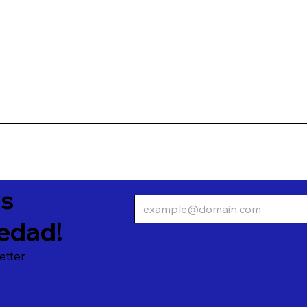
as
edad!
etter