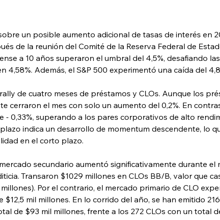
sobre un posible aumento adicional de tasas de interés en 2
és de la reunión del Comité de la Reserva Federal de Estad
ense a 10 años superaron el umbral del 4,5%, desafiando las
en 4,58%. Además, el S&P 500 experimentó una caída del 4,
rally de cuatro meses de préstamos y CLOs. Aunque los prés
e cerraron el mes con solo un aumento del 0,2%. En contras
 - 0,33%, superando a los pares corporativos de alto rendim
o plazo indica un desarrollo de momentum descendente, lo qu
idad en el corto plazo.
mercado secundario aumentó significativamente durante el m
diticia. Transaron $1029 millones en CLOs BB/B, valor que ca
millones). Por el contrario, el mercado primario de CLO expe
 $12,5 mil millones. En lo corrido del año, se han emitido 2
al de $93 mil millones, frente a los 272 CLOs con un total d