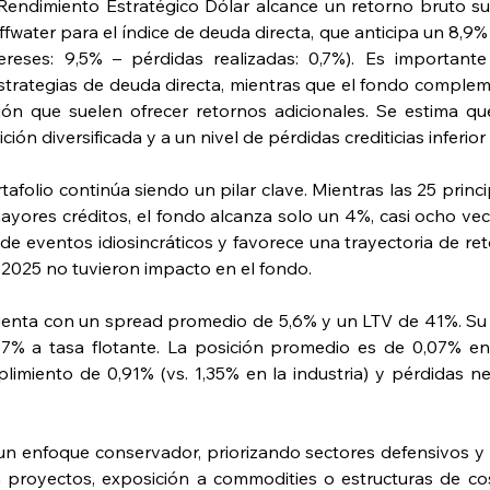
ndimiento Estratégico Dólar alcance un retorno bruto sup
fwater para el índice de deuda directa, que anticipa un 8,9%
ereses: 9,5% – pérdidas realizadas: 0,7%). Es importante
trategias de deuda directa, mientras que el fondo compleme
ión que suelen ofrecer retornos adicionales. Se estima q
 diversificada y a un nivel de pérdidas crediticias inferior a
rtafolio continúa siendo un pilar clave. Mientras las 25 prin
ayores créditos, el fondo alcanza solo un 4%, casi ocho vec
 de eventos idiosincráticos y favorece una trayectoria de re
2025 no tuvieron impacto en el fondo.
cuenta con un spread promedio de 5,6% y un LTV de 41%. Su
97% a tasa flotante. La posición promedio es de 0,07% en
limiento de 0,91% (vs. 1,35% en la industria) y pérdidas n
un enfoque conservador, priorizando sectores defensivos y
proyectos, exposición a commodities o estructuras de costos