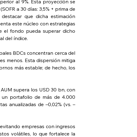
erior al 9%. Esta proyección se 
 (SOFR a 30 días: 3,5% + prima de 
 destacar que dicha estimación 
nta este núcleo con estrategias 
ue el fondo pueda superar dicho 
l del índice.
cipales BDCs concentran cerca del 
es menos. Esta dispersión mitiga 
tornos más estable; de hecho, los 
 AUM supera los USD 30 bn, con 
 un portafolio de más de 4.000 
etas anualizadas de –0,02% (vs. –
 evitando empresas con ingresos 
 volátiles, lo que fortalece la 