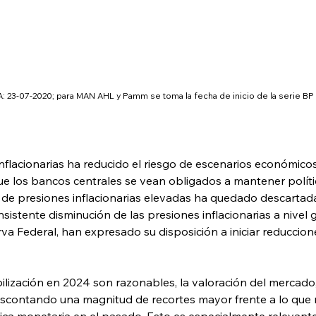
ie A: 23-07-2020; para MAN AHL y Pamm se toma la fecha de inicio de la serie B
inflacionarias ha reducido el riesgo de escenarios económic
 los bancos centrales se vean obligados a mantener polític
a de presiones inflacionarias elevadas ha quedado descartad
sistente disminución de las presiones inflacionarias a nivel 
rva Federal, han expresado su disposición a iniciar reduccio
bilización en 2024 son razonables, la valoración del mercado
escontando una magnitud de recortes mayor frente a lo que
ítica monetaria en el pasado. Esto es especialmente relevant