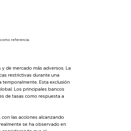
P como referencia.
os y de mercado más adversos. La 
as restrictivas durante una 
a temporalmente. Esta exclusión 
global. Los principales bancos 
nes de tasas como respuesta a 
, con las acciones alcanzando 
 realmente se ha observado en 
e considerando que el 