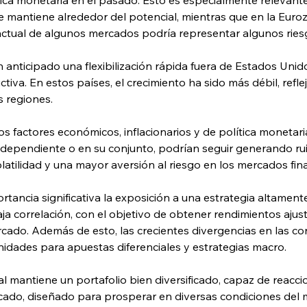
 mantiene alrededor del potencial, mientras que en la Euro
n actual de algunos mercados podría representar algunos ries
anticipado una flexibilización rápida fuera de Estados Unido
iva. En estos países, el crecimiento ha sido más débil, refle
 regiones.
 factores económicos, inflacionarios y de política monetaria
ndependiente o en su conjunto, podrían seguir generando rui
ilidad y una mayor aversión al riesgo en los mercados fina
tancia significativa la exposición a una estrategia altamente
aja correlación, con el objetivo de obtener rendimientos ajus
ercado. Además de esto, las crecientes divergencias en las 
idades para apuestas diferenciales y estrategias macro.
mantiene un portafolio bien diversificado, capaz de reacci
ado, diseñado para prosperar en diversas condiciones del m