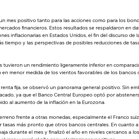
 un mes positivo tanto para las acciones como para los bono
 mercados financieros. Estos resultados se respaldaron en da
nes inflacionarias en Estados Unidos, el fin del discurso de 
s tiempo y las perspectivas de posibles reducciones de tas
s tuvieron un rendimiento ligeramente inferior en comparaci
on en menor medida de los vientos favorables de los bancos c
renta fija, se observó un panorama general positivo. Sin emb
cado, ya que el Banco Central Europeo optó por abstenerse
do al aumento de la inflación en la Eurozona.
erreno frente a otras monedas, especialmente el Franco suizo
r tasas más pronto que otros bancos centrales. En cuanto a l
ja durante el mes y finalizó el año en niveles cercanos a los