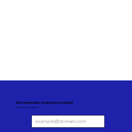
Ampliando el acceso: la inversión en
Activos Alternativos
¡No te pierdas ninguna novedad!
Suscríbete a nuestro newsletter