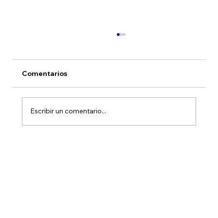
Comentarios
Escribir un comentario...
Ampliando el acceso: la inversión en
Activos Alternativos