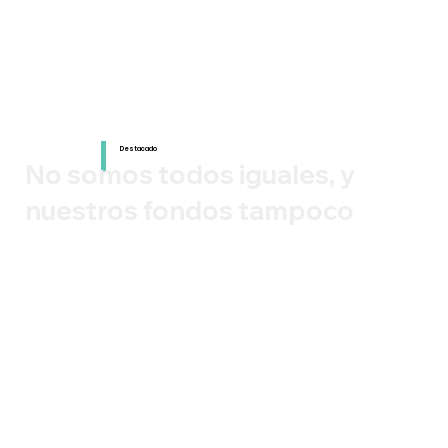
Destacado
No somos todos iguales, y
nuestros fondos tampoco