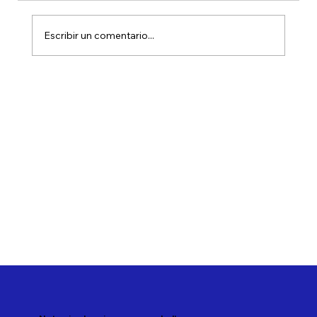
Escribir un comentario...
Ampliando el acceso: la inversión en
Activos Alternativos