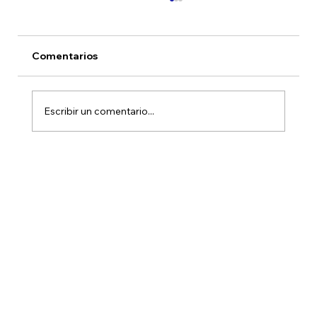
Comentarios
Escribir un comentario...
Ampliando el acceso: la inversión en
Activos Alternativos