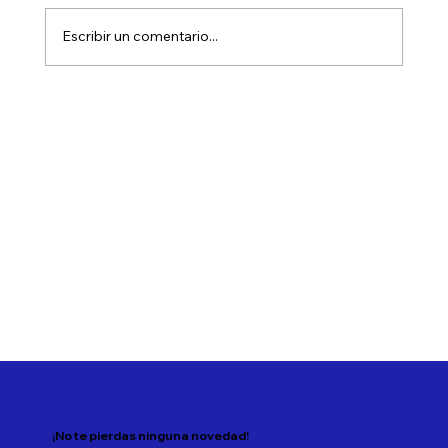
Escribir un comentario...
Cómo manejar la liquidez y generar
rentabilidad
¡No te pierdas ninguna novedad!