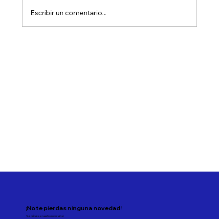
Escribir un comentario...
Cómo manejar la liquidez y generar
rentabilidad
¡No te pierdas ninguna novedad!
Suscríbete a nuestro newsletter