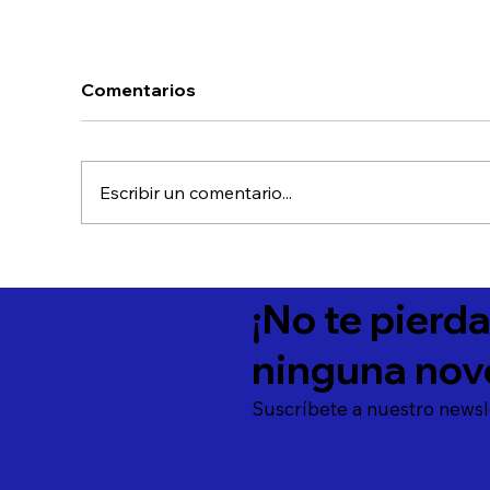
Comentarios
Escribir un comentario...
Beneficios de inversión #1:
Am
Ingresos recurrentes
in
¡No te pierd
Al
ninguna nov
Suscríbete a nuestro newsl