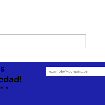
pliando el acceso: la
Cómo manejar la 
versión en Activos
generar rentabil
as
ternativos
edad!
etter