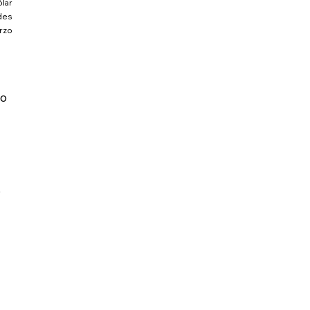
ar 
es 
rzo 
o 
 
 