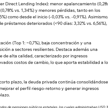
ater Direct Lending Index): menor apalancamiento (0,28
(0,78% vs. 1,34%) y menores pérdidas, tanto en los 
5%) como desde el inicio (-0,03% vs. -0,91%). Asimismo,
 préstamos deteriorados (<90 días: 3,32% vs. 6,56%),
cación (Top 1: ~0,7%), baja concentración y una 
ición a sectores resilientes. Destaca además una 
e de alta calidad, caracterizado por ingresos 
vados costos de cambio, lo que aporta estabilidad a lo
e corto plazo, la deuda privada continúa consolidándose
ejorar el perfil riesgo-retorno y generar ingresos 
plazo.
ndos de pensiones públicos estatales, los cuales administraban USD 3