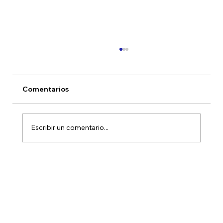
Comentarios
Escribir un comentario...
Novedades fondos HMC Rendimiento
Estratégico Peso y Dólar Junio 2026