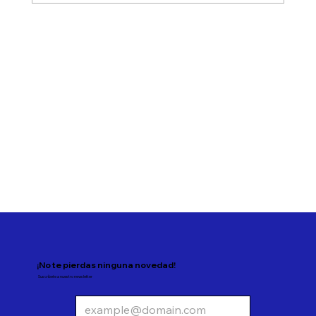
Ampliando el acceso: la inversión en
Activos Alternativos
¡No te pierdas ninguna novedad!
Suscríbete a nuestro newsletter